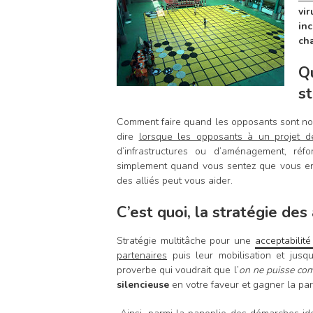
vi
in
ch
Q
st
Comment faire quand les opposants sont nom
dire
lorsque les opposants à un projet d
d’infrastructures ou d’aménagement, réfor
simplement quand vous sentez que vous entr
des alliés peut vous aider.
C’est quoi, la stratégie des 
Stratégie multitâche pour une
acceptabilité
partenaires
puis leur mobilisation et jusq
proverbe qui voudrait que l’
on ne puisse co
silencieuse
en votre faveur et gagner la par