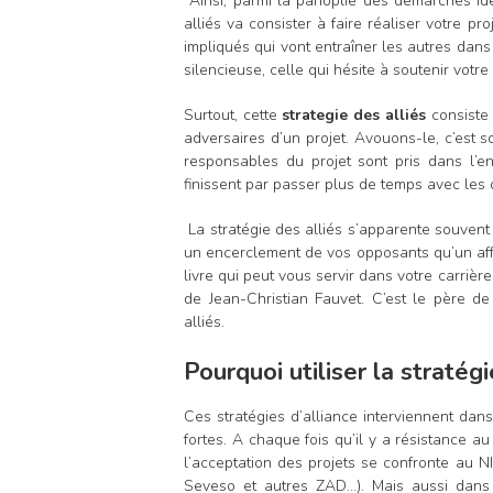
Ainsi, parmi la panoplie des démarches id
alliés va consister à faire réaliser votre pro
impliqués qui vont entraîner les autres dans
silencieuse, celle qui hésite à soutenir votre 
Surtout, cette
strategie des alliés
consiste
adversaires d’un projet. Avouons-le, c’est s
responsables du projet sont pris dans l’en
finissent par passer plus de temps avec les 
La stratégie des alliés s’apparente souvent 
un encerclement de vos opposants qu’un affro
livre qui peut vous servir dans votre carrière 
de Jean-Christian Fauvet. C’est le père d
alliés.
Pourquoi utiliser la stratégi
Ces stratégies d’alliance interviennent dans
fortes. A chaque fois qu’il y a résistance 
l’acceptation des projets se confronte au NI
Seveso et autres ZAD…). Mais aussi dans 