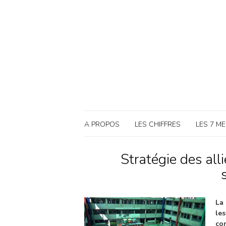
A PROPOS
LES CHIFFRES
LES 7 M
Stratégie des all
L
le
co