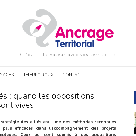
Créez de la valeur avec vos territoires
ENACES
THIERRY ROUX
CONTACT
iés : quand les oppositions
sont vives
a
stratégie des alliés
est l’une des méthodes reconnues
s plus efficaces dans l’accompagnement des
projets
mplexes
. Ceux qui sont soumis à des oppositions