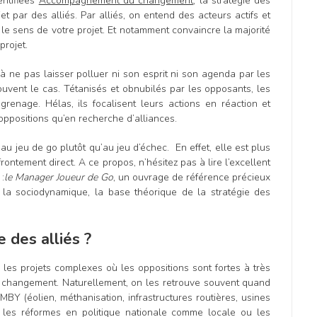
entifiées
Accompagnement du changement
, la stratégie des
jet par des alliés. Par alliés, on entend des acteurs actifs et
 le sens de votre projet. Et notamment convaincre la majorité
projet.
 à ne pas laisser polluer ni son esprit ni son agenda par les
ouvent le cas. Tétanisés et obnubilés par les opposants, les
grenage. Hélas, ils focalisent leurs actions en réaction et
oppositions qu’en recherche d’alliances.
au jeu de go plutôt qu’au jeu d’échec. En effet, elle est plus
ntement direct. A ce propos, n’hésitez pas à lire l’excellent
:
le Manager Joueur de Go
, un ouvrage de référence précieux
e la sociodynamique, la base théorique de la stratégie des
e des alliés ?
 les projets complexes où les oppositions sont fortes à très
au changement. Naturellement, on les retrouve souvent quand
MBY (éolien, méthanisation, infrastructures routières, usines
les réformes en politique nationale comme locale ou les