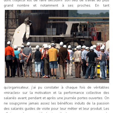
dont l’objectif est de faire découvrir son lieu de travail au plus
grand
nombre et notamment à ses proches. En tant
qu’organisateur, j’ai pu constater à chaque fois de véritables
«miracles» sur la motivation et la performance collective des
salariés avant, pendant et après une journée portes ouvertes. On
ne soupçonne jamais assez les bénéfices induits de la passion
des salariés guides de visite pour leur métier et leur produit. Les